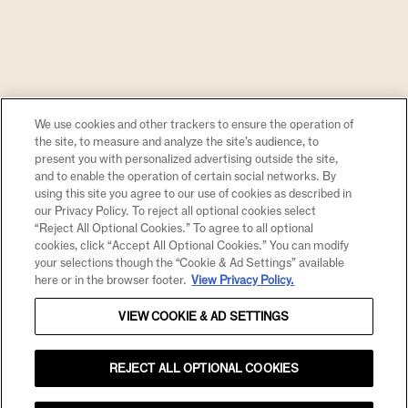
COMPRE
CENTRAL DE AJUDA
VENDAS
♥ CHANDON
We use cookies and other trackers to ensure the operation of
the site, to measure and analyze the site’s audience, to
present you with personalized advertising outside the site,
and to enable the operation of certain social networks. By
using this site you agree to our use of cookies as described in
our Privacy Policy. To reject all optional cookies select
“Reject All Optional Cookies.” To agree to all optional
VIVA UM MUNDO DE POSSIBILIDADES E CONSUMA
cookies, click “Accept All Optional Cookies.” You can modify
COM MODERAÇÃO.
your selections though the “Cookie & Ad Settings” available
here or in the browser footer.
View Privacy Policy.
AVISO DE PRIVACIDADE E AVISO DE COOKIES
VIEW COOKIE & AD SETTINGS
POLÍTICA INTEGRADA
REJECT ALL OPTIONAL COOKIES
TERMOS E CONDIÇÕES
© CHANDON. TODOS OS DIREITOS RESERVADOS