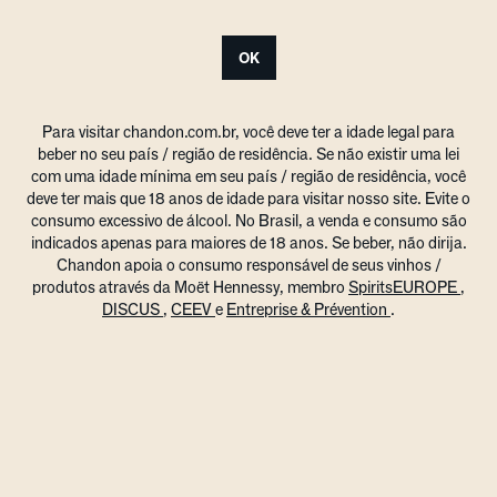
OK
Para visitar chandon.com.br, você deve ter a idade legal para
beber no seu país / região de residência. Se não existir uma lei
com uma idade mínima em seu país / região de residência, você
deve ter mais que 18 anos de idade para visitar nosso site. Evite o
consumo excessivo de álcool. No Brasil, a venda e consumo são
indicados apenas para maiores de 18 anos. Se beber, não dirija.
Chandon apoia o consumo responsável de seus vinhos /
GASTRONOMIA
produtos através da Moët Hennessy, membro
SpiritsEUROPE
,
DISCUS
,
CEEV
e
Entreprise & Prévention
.
O que harmoniza com
espumante brut? Encontre a
combinação perfeita
Como você gosta de experimentar
seus espumantes? Em uma roda de
conversa com seus amigos? Em um
jantar? Em uma comemoração mais
agitada?