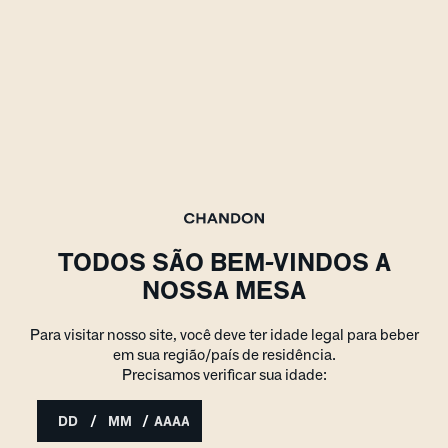
GASTRONOMIA
Harmonização Espumante
Rosé: dicas e combinações
surpreendentes
TODOS SÃO BEM-VINDOS A
O tópico “harmonização de espumante
NOSSA MESA
com alimentos” ainda é muito
complicado para os amantes da
Para visitar nosso site, você deve ter idade legal para beber
bebida. E não é por menos: a Chandon
em sua região/país de residência.
se orgulha de possibilitar um mundo
Precisamos verificar sua idade:
de possibilidades para seus
consumidores, incluindo combinações
perfeitas nas suas refe
/
/