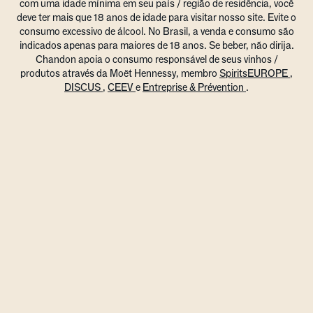
com uma idade mínima em seu país / região de residência, você
deve ter mais que 18 anos de idade para visitar nosso site. Evite o
consumo excessivo de álcool. No Brasil, a venda e consumo são
indicados apenas para maiores de 18 anos. Se beber, não dirija.
Chandon apoia o consumo responsável de seus vinhos /
produtos através da Moët Hennessy, membro
SpiritsEUROPE
,
DISCUS
,
CEEV
e
Entreprise & Prévention
.
NESTE VERÃO,
VIVA UM MUNDO
DE POSSIBILIDADES
#FEITOCOMPASSION