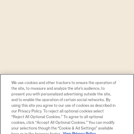
Trazemos o mundo de possibilidades
Chandon, alegria e celebrações em Feito
We use cookies and other trackers to ensure the operation of
com Passion! Queremos inspirar otimismo e
the site, to measure and analyze the site’s audience, to
proporcionar experiências memoráveis,
present you with personalized advertising outside the site,
and to enable the operation of certain social networks. By
valorizando os prazeres momentâneos que
using this site you agree to our use of cookies as described in
trazem alegria desde os pequenos aos
our Privacy Policy. To reject all optional cookies select
grandes momentos da vida. Para celebrar,
“Reject All Optional Cookies.” To agree to all optional
cookies, click “Accept All Optional Cookies.” You can modify
deguste os novos drinks de Chandon
your selections though the “Cookie & Ad Settings” available
Passion nas nossas embaixadas e bares
here or in the browser footer.
View Privacy Policy.