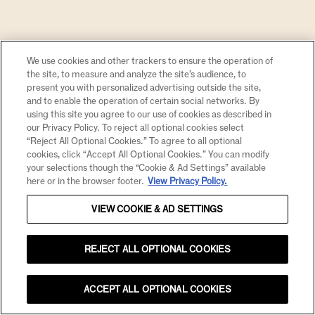
Drink Pronto para Brindar
Você já se pegou pensando que
preparar um bom drink em casa dá
trabalho demais?
We use cookies and other trackers to ensure the operation of
the site, to measure and analyze the site’s audience, to
present you with personalized advertising outside the site,
and to enable the operation of certain social networks. By
using this site you agree to our use of cookies as described in
our Privacy Policy. To reject all optional cookies select
“Reject All Optional Cookies.” To agree to all optional
cookies, click “Accept All Optional Cookies.” You can modify
your selections though the “Cookie & Ad Settings” available
here or in the browser footer.
View Privacy Policy.
VIEW COOKIE & AD SETTINGS
ENOLOGIA
REJECT ALL OPTIONAL COOKIES
Espumante Brasileiro
Premiado: Conheça o Chandon
Blanc de Noir
ACCEPT ALL OPTIONAL COOKIES
O Brasil tem conquistado