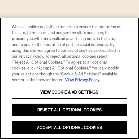
We use cookies and other trackers to ensure the operation of
the site, to measure and analyze the site’s audience, to
present you with personalized advertising outside the site,
and to enable the operation of certain social networks. By
using this site you agree to our use of cookies as described in
our Privacy Policy. To reject all optional cookies select
“Reject All Optional Cookies.” To agree to all optional
cookies, click “Accept All Optional Cookies.” You can modify
your selections though the “Cookie & Ad Settings” available
here or in the browser footer.
View Privacy Policy.
VIEW COOKIE & AD SETTINGS
REJECT ALL OPTIONAL COOKIES
ACCEPT ALL OPTIONAL COOKIES