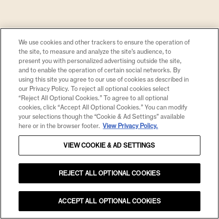
Experimente, brinde, e descubra que fazer drinks
fáceis com Chandon pode ser tão delicioso quanto
surpreendente.
We use cookies and other trackers to ensure the operation of
the site, to measure and analyze the site’s audience, to
present you with personalized advertising outside the site,
and to enable the operation of certain social networks. By
using this site you agree to our use of cookies as described in
our Privacy Policy. To reject all optional cookies select
CHANDON PASSION
“Reject All Optional Cookies.” To agree to all optional
cookies, click “Accept All Optional Cookies.” You can modify
CONHEÇA
your selections though the “Cookie & Ad Settings” available
here or in the browser footer.
View Privacy Policy.
VIEW COOKIE & AD SETTINGS
REJECT ALL OPTIONAL COOKIES
ACCEPT ALL OPTIONAL COOKIES