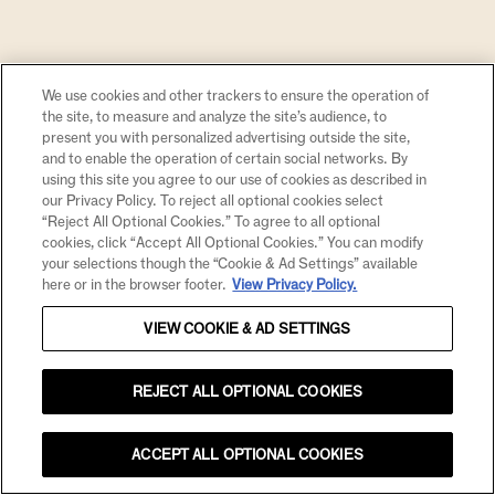
We use cookies and other trackers to ensure the operation of
the site, to measure and analyze the site’s audience, to
present you with personalized advertising outside the site,
and to enable the operation of certain social networks. By
using this site you agree to our use of cookies as described in
our Privacy Policy. To reject all optional cookies select
“Reject All Optional Cookies.” To agree to all optional
cookies, click “Accept All Optional Cookies.” You can modify
your selections though the “Cookie & Ad Settings” available
here or in the browser footer.
View Privacy Policy.
VIEW COOKIE & AD SETTINGS
REJECT ALL OPTIONAL COOKIES
ACCEPT ALL OPTIONAL COOKIES